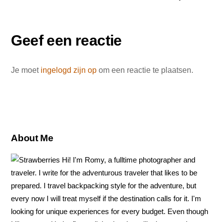
b
e
t
n
o
r
e
Geef een reactie
o
e
r
k
s
t
Je moet
ingelogd zijn op
om een reactie te plaatsen.
About Me
Hi! I'm Romy, a fulltime photographer and
traveler. I write for the adventurous traveler that likes to be
prepared. I travel backpacking style for the adventure, but
every now I will treat myself if the destination calls for it. I'm
looking for unique experiences for every budget. Even though