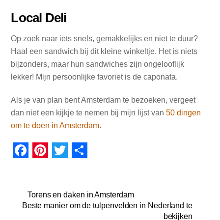
Local Deli
Op zoek naar iets snels, gemakkelijks en niet te duur?
Haal een sandwich bij dit kleine winkeltje. Het is niets
bijzonders, maar hun sandwiches zijn ongelooflijk
lekker! Mijn persoonlijke favoriet is de caponata.
Als je van plan bent Amsterdam te bezoeken, vergeet
dan niet een kijkje te nemen bij mijn lijst van
50 dingen
om te doen in Amsterdam
.
F
P
T
D
a
i
w
e
c
n
i
l
Torens en daken in Amsterdam
Beste manier om de tulpenvelden in Nederland te
e
t
t
e
bekijken