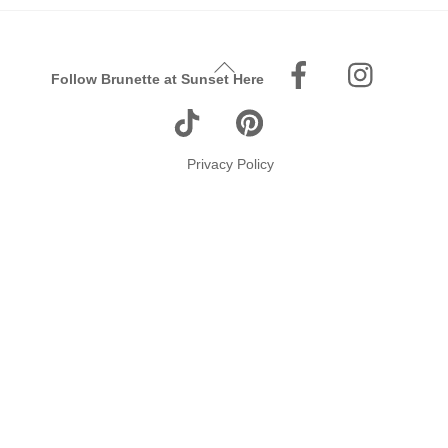
Facebook
Instagr
Back
Follow Brunette at Sunset Here
To
Tiktok
Pinterest
Top
Privacy Policy